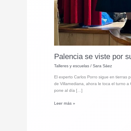
Palencia se viste por s
Talleres y escuelas
/
Sara Sáez
El experto Carlos Porro sigue en tierras 
de Villamediana, ahora le toca el turno 
pone al día […]
Palencia
Leer más »
se
viste
por
su