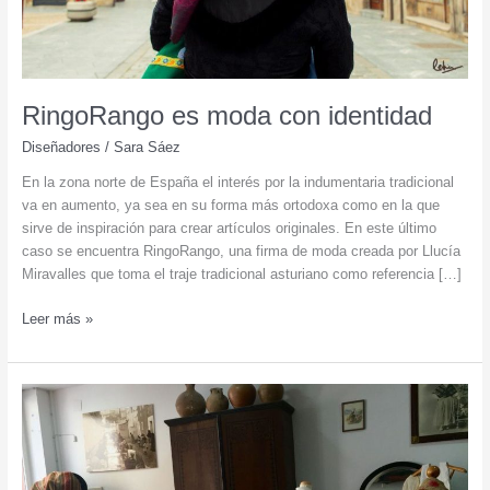
RingoRango es moda con identidad
Diseñadores
/
Sara Sáez
En la zona norte de España el interés por la indumentaria tradicional
va en aumento, ya sea en su forma más ortodoxa como en la que
sirve de inspiración para crear artículos originales. En este último
caso se encuentra RingoRango, una firma de moda creada por Llucía
Miravalles que toma el traje tradicional asturiano como referencia […]
RingoRango
Leer más »
es
moda
con
identidad