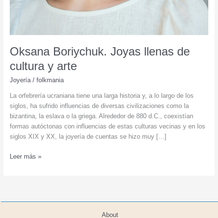
Oksana Boriychuk. Joyas llenas de
cultura y arte
Joyería
/
folkmania
La orfebrería ucraniana tiene una larga historia y, a lo largo de los
siglos, ha sufrido influencias de diversas civilizaciones como la
bizantina, la eslava o la griega. Alrededor de 880 d.C., coexistían
formas autóctonas con influencias de estas culturas vecinas y en los
siglos XIX y XX, la joyería de cuentas se hizo muy […]
Oksana
Leer más »
Boriychuk.
Joyas
llenas
de
cultura
About
y