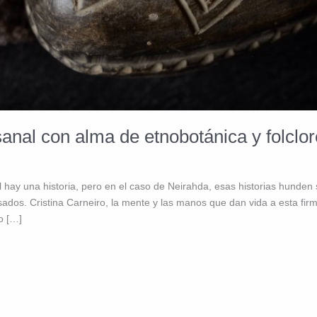
sanal con alma de etnobotánica y folclo
 hay una historia, pero en el caso de Neirahda, esas historias hunden su
asados. Cristina Carneiro, la mente y las manos que dan vida a esta fi
o […]