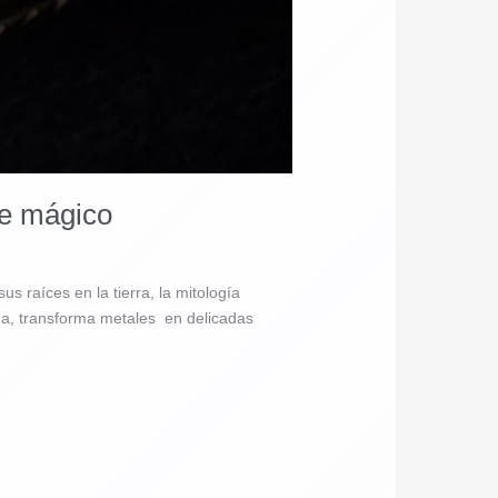
re mágico
s raíces en la tierra, la mitología
rma, transforma metales en delicadas