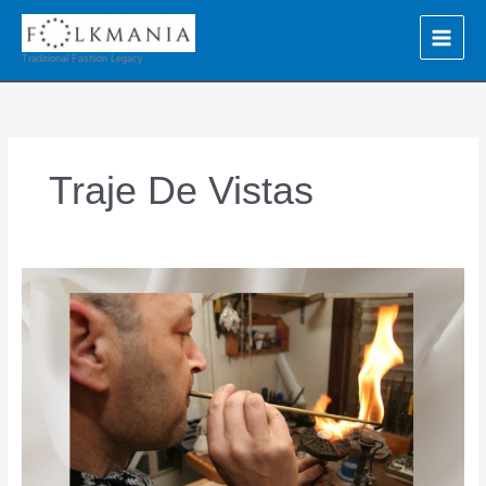
Ir
al
contenido
Traditional Fashion Legacy
Traje De Vistas