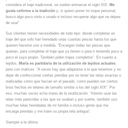
considera el traje tradicional, se suelen enmarcar el siglo XIX.
Me
gusta ceñirme a la tradición
y, si quiero poner mi toque personal,
busco algo poco visto o usado e incluso recuperar algo que se dejara
de usar”.
Sus clientes tienen necesidades de todo tipo: desde completar un
traje del que sólo han heredado unas cuantas piezas hasta los que
quieren hacerse uno a medida. “Encargan todas las piezas que
quieran, para completar el traje que ya tienen o para ir teniendo poco a
poco el suyo propio. También piden trajes completos”. En cuanto a
tejidos,
María es partidaria de la utilización de tejidos actuales
,
pero con matices. “A veces hay que adaptarse a lo que tenemos y no
dejar de confeccionar ciertas prendas por no tener las telas exactas o
realizadas como que hacían en el pasado, como pueden ser ciertos
linos hechos en telares de tamaño similar a los del siglo XIX”. Por
eso, muchas veces echa mano de la reutilización. “Intento usar las
telas más parecidas a las que se usaban y por suerte, también uso
muchas telas heredadas de mi familia o incluso gente que me
encarga prendas y me traen su propia tela antigua”.
Siempre a la última