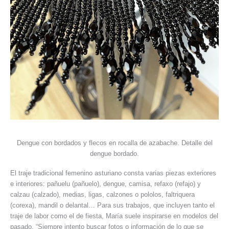
Dengue con bordados y flecos en rocalla de azabache. Detalle del
dengue bordado.
El traje tradicional femenino asturiano consta varias piezas exteriores
e interiores: pañuelu (pañuelo), dengue, camisa, refaxo (refajo) y
calzau (calzado), medias, ligas, calzones o pololos, faltriquera
(corexa), mandil o delantal… Para sus trabajos, que incluyen tanto el
traje de labor como el de fiesta, María suele inspirarse en modelos del
pasado. “Siempre intento buscar fotos o información de lo que se