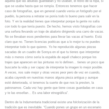
aquella que las abuelas guardaban y no usaban, el resto de la ropa, sí
que se usaba hasta que se rompía. Entonces tenemos que hacer
caso de fotografías, que en general cuando venía un fotógrafo por el
pueblo, la persona a retratar se ponía todo lo bueno para salir en la
foto. Y en la realidad tienes que interpretar porque la gente no salía
con todo lo que tenía puesto. De hecho, hemos visto fotografías con
una señora llevando un traje de abalorio dirigiendo una carro de vacas.
No se llevaban esos pendientes para llevar las vacas al huerto. Está
claro que no. Tienen licencias poéticas que a lo mejor tu no puedes
interpretar todo lo que quieres. Yo he reproducido algunas piezas
sacadas de un cuadro de Soroya en el que tu tienes que interpretar
más o menos cómo sería la espalda de aquél chaleco porque los
trajes que aparecen en las pinturas no lo definen… tienes un poco que
buscarte la vida y ser capaz de interpretar la imagen lo mejor posible.
A veces, nos sale mejor y otras veces peor pero de vez en cuando,
acaba cayendo en nuestras manos alguna pieza antigua y aunque
esté deteriorada, si tenemos la suerte de que nos la presten, la
patronamos. Cada vez hay gente que tiene cosas guardadas en casa
y te las enseñan… Es una labor etnográfica”.
Dentro de la Indumentaria tradicional existe una folclorización de la
tradición que es inevitable. “Cuando pones un grupo en un escenario