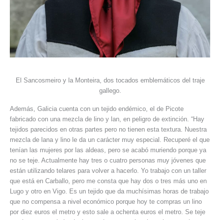
El Sancosmeiro y la Monteira, dos tocados emblemáticos del traje
gallego.
Además, Galicia cuenta con un tejido endémico, el de Picote
fabricado con una mezcla de lino y lan, en peligro de extinción. “Hay
tejidos parecidos en otras partes pero no tienen esta textura. Nuestra
mezcla de lana y lino le da un carácter muy especial. Recuperé el que
tenían las mujeres por las aldeas, pero se acabó muriendo porque ya
no se teje. Actualmente hay tres o cuatro personas muy jóvenes que
están utilizando telares para volver a hacerlo. Yo trabajo con un taller
que está en Carballo, pero me consta que hay dos o tres más uno en
Lugo y otro en Vigo. Es un tejido que da muchísimas horas de trabajo
que no compensa a nivel económico porque hoy te compras un lino
por diez euros el metro y esto sale a ochenta euros el metro. Se teje