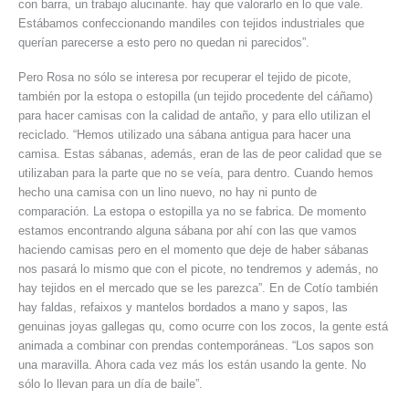
con barra, un trabajo alucinante. hay que valorarlo en lo que vale.
Estábamos confeccionando mandiles con tejidos industriales que
querían parecerse a esto pero no quedan ni parecidos”.
Pero Rosa no sólo se interesa por recuperar el tejido de picote,
también por la estopa o estopilla (un tejido procedente del cáñamo)
para hacer camisas con la calidad de antaño, y para ello utilizan el
reciclado. “Hemos utilizado una sábana antigua para hacer una
camisa. Estas sábanas, además, eran de las de peor calidad que se
utilizaban para la parte que no se veía, para dentro. Cuando hemos
hecho una camisa con un lino nuevo, no hay ni punto de
comparación. La estopa o estopilla ya no se fabrica. De momento
estamos encontrando alguna sábana por ahí con las que vamos
haciendo camisas pero en el momento que deje de haber sábanas
nos pasará lo mismo que con el picote, no tendremos y además, no
hay tejidos en el mercado que se les parezca”. En de Cotío también
hay faldas, refaixos y mantelos bordados a mano y sapos, las
genuinas joyas gallegas qu, como ocurre con los zocos, la gente está
animada a combinar con prendas contemporáneas. “Los sapos son
una maravilla. Ahora cada vez más los están usando la gente. No
sólo lo llevan para un día de baile”.