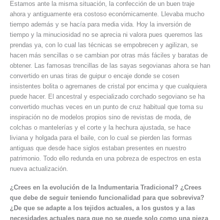
Estamos ante la misma situación, la confección de un buen traje
ahora y antiguamente era costoso económicamente. Llevaba mucho
tiempo además y se hacía para media vida. Hoy la inversión de
tiempo y la minuciosidad no se aprecia ni valora pues queremos las
prendas ya, con lo cual las técnicas se empobrecen y agilizan, se
hacen más sencillas o se cambian por otras más fáciles y baratas de
obtener. Las famosas trencillas de las sayas segovianas ahora se han
convertido en unas tiras de guipur o encaje donde se cosen
insistentes bolita o agremanes de cristal por encima y que cualquiera
puede hacer. El ancestral y especializado corchado segoviano se ha
convertido muchas veces en un punto de cruz habitual que toma su
inspiración no de modelos propios sino de revistas de moda, de
colchas o mantelerías y el corte y la hechura ajustada, se hace
liviana y holgada para el baile, con lo cual se pierden las formas
antiguas que desde hace siglos estaban presentes en nuestro
patrimonio. Todo ello redunda en una pobreza de espectros en esta
nueva actualización.
¿Crees en la evolución de la Indumentaria Tradicional? ¿Crees
que debe de seguir teniendo funcionalidad para que sobreviva?
¿De que se adapte a los tejidos actuales, a los gustos y a las
necesidades actuales para que no se quede solo como una pieza