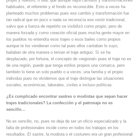
propio y nuestro, o sea, que aunque haya cambios y transformaciones
habituales, el referente y el fondo es reconocible. Esto a veces ha
planteado muchos problemas pues ese cambio y transformación fue
tan radical que en poco o nada se reconocía ese vestir tradicional,
salvo que a fuerza de repetirlo se visibilizó como propio, pero de
manera forzada y como creación oficial pues mucha gente mayor en
los pueblos no entendía esos trajes o esos bailes como propios
aunque te los vendieran como tal pues ellos cantaban lo suyo,
bailaban de otra manera o tenían el traje antiguo. Sí se ha
desplazado, por fortuna, el concepto de «regional» pues el traje no es
de una región, puede que tenga estilos propios una comarca, pero
también lo tiene un solo pueblo o a veces, una familia y el propio
individuo pues no olvidemos que el traje distingue las situaciones
sociales, económicas, laborales, civiles e incluso políticas.
¿Es complicado encontrar sastres o modistas que sepan hacer
trajes tradicionales? La confección y el patronaje no es
sencillo…
No es sencillo, no, pues no deja de ser un oficio especializado y la
falta de profesionales incide como en todos los trabajos en los
resultados. El sastre, la modista o el costurero era un gran profesional