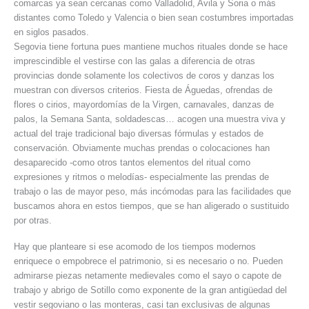
comarcas ya sean cercanas como Valladolid, Avila y Soria o más
distantes como Toledo y Valencia o bien sean costumbres importadas
en siglos pasados.
Segovia tiene fortuna pues mantiene muchos rituales donde se hace
imprescindible el vestirse con las galas a diferencia de otras
provincias donde solamente los colectivos de coros y danzas los
muestran con diversos criterios. Fiesta de Águedas, ofrendas de
flores o cirios, mayordomías de la Virgen, carnavales, danzas de
palos, la Semana Santa, soldadescas… acogen una muestra viva y
actual del traje tradicional bajo diversas fórmulas y estados de
conservación. Obviamente muchas prendas o colocaciones han
desaparecido -como otros tantos elementos del ritual como
expresiones y ritmos o melodías- especialmente las prendas de
trabajo o las de mayor peso, más incómodas para las facilidades que
buscamos ahora en estos tiempos, que se han aligerado o sustituido
por otras.
Hay que planteare si ese acomodo de los tiempos modernos
enriquece o empobrece el patrimonio, si es necesario o no. Pueden
admirarse piezas netamente medievales como el sayo o capote de
trabajo y abrigo de Sotillo como exponente de la gran antigüedad del
vestir segoviano o las monteras, casi tan exclusivas de algunas