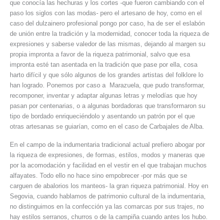
que conocía las hechuras y los cortes -que fueron cambiando con el
paso los siglos con las modas- pero el artesano de hoy, como en el
caso del dulzainero profesional pongo por caso, ha de ser el eslabón
de unión entre la tradición y la modernidad, conocer toda la riqueza de
expresiones y saberse valedor de las mismas, dejando al margen su
propia impronta a favor de la riqueza patrimonial, salvo que esa
impronta esté tan asentada en la tradición que pase por ella, cosa
harto difícil y que sólo algunos de los grandes artistas del folklore lo
han logrado. Ponemos por caso a Marazuela, que pudo transformar,
recomponer, inventar y adaptar algunas letras y melodías que hoy
pasan por centenarias, o a algunas bordadoras que transformaron su
tipo de bordado enriqueciéndolo y asentando un patrón por el que
otras artesanas se guiarían, como en el caso de Carbajales de Alba.
En el campo de la indumentaria tradicional actual prefiero abogar por
la riqueza de expresiones, de formas, estilos, modos y maneras que
por la acomodación y facilidad en el vestir en el que trabajan muchos
alfayates. Todo ello no hace sino empobrecer -por más que se
carguen de abalorios los manteos- la gran riqueza patrimonial. Hoy en
Segovia, cuando hablamos de patrimonio cultural de la indumentaria,
no distinguimos en la confección ya las comarcas por sus trajes, no
hay estilos serranos, churros o de la campiña cuando antes los hubo.