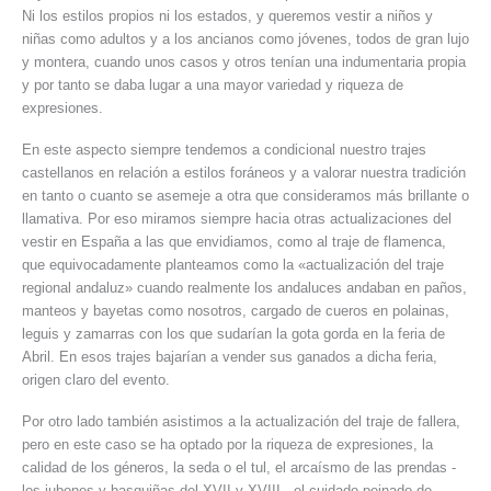
Ni los estilos propios ni los estados, y queremos vestir a niños y
niñas como adultos y a los ancianos como jóvenes, todos de gran lujo
y montera, cuando unos casos y otros tenían una indumentaria propia
y por tanto se daba lugar a una mayor variedad y riqueza de
expresiones.
En este aspecto siempre tendemos a condicional nuestro trajes
castellanos en relación a estilos foráneos y a valorar nuestra tradición
en tanto o cuanto se asemeje a otra que consideramos más brillante o
llamativa. Por eso miramos siempre hacia otras actualizaciones del
vestir en España a las que envidiamos, como al traje de flamenca,
que equivocadamente planteamos como la «actualización del traje
regional andaluz» cuando realmente los andaluces andaban en paños,
manteos y bayetas como nosotros, cargado de cueros en polainas,
leguis y zamarras con los que sudarían la gota gorda en la feria de
Abril. En esos trajes bajarían a vender sus ganados a dicha feria,
origen claro del evento.
Por otro lado también asistimos a la actualización del traje de fallera,
pero en este caso se ha optado por la riqueza de expresiones, la
calidad de los géneros, la seda o el tul, el arcaísmo de las prendas -
los jubones y basquiñas del XVII y XVIII-, el cuidado peinado de