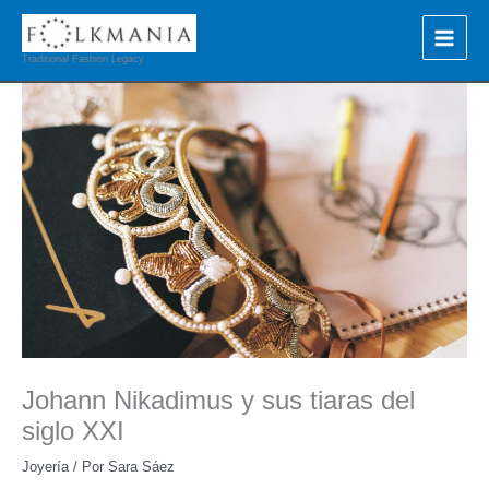
Ir
al
contenido
Traditional Fashion Legacy
Johann Nikadimus y sus tiaras del
siglo XXI
Joyería
/ Por
Sara Sáez