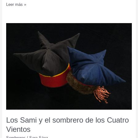
La
Leer más »
comunidad
BUNAD
Los Sami y el sombrero de los Cuatro
Vientos
Sombreros
/
Sara Sáez