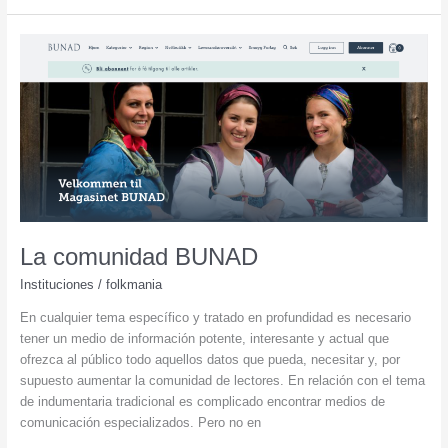
o
la
diversidad
del
bunad
La comunidad BUNAD
Instituciones
/
folkmania
En cualquier tema específico y tratado en profundidad es necesario
tener un medio de información potente, interesante y actual que
ofrezca al público todo aquellos datos que pueda, necesitar y, por
supuesto aumentar la comunidad de lectores. En relación con el tema
de indumentaria tradicional es complicado encontrar medios de
comunicación especializados. Pero no en