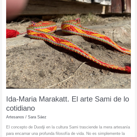
peletera
Marja
Susanne
Hætta
en
el
corazón
de
la
cultura
Sami
Ida-Maria Marakatt. El arte Sami de lo
cotidiano
Artesanos
/
Sara Sáez
El concepto de Duodji en la cultura Sami trasciende la mera artesanía
para encarnar una profunda filosofía de vida. No es simplemente la