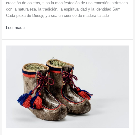
creación de objetos, sino la manifestación de una conexión intrínseca
con la naturaleza, la tradición, la espiritualidad y la identidad Sami.
Cada pieza de Duodji, ya sea un cuenco de madera tallado
Ida-
Leer más »
Maria
Marakatt.
El
arte
Sami
de
lo
cotidiano