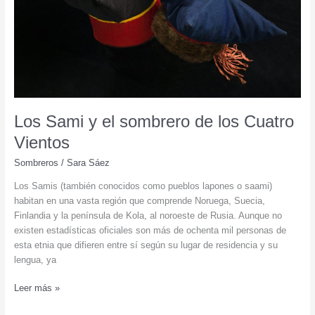
Los Sami y el sombrero de los Cuatro
Vientos
Sombreros
/
Sara Sáez
Los Samis (también conocidos como pueblos lapones o saami)
habitan en una vasta región que comprende Noruega, Suecia,
Finlandia y la península de Kola, al noroeste de Rusia. Aunque no
existen estadísticas oficiales son más de ochenta mil personas de
esta etnia que difieren entre sí según su lugar de residencia y su
lengua, ya
Los
Leer más »
Sami